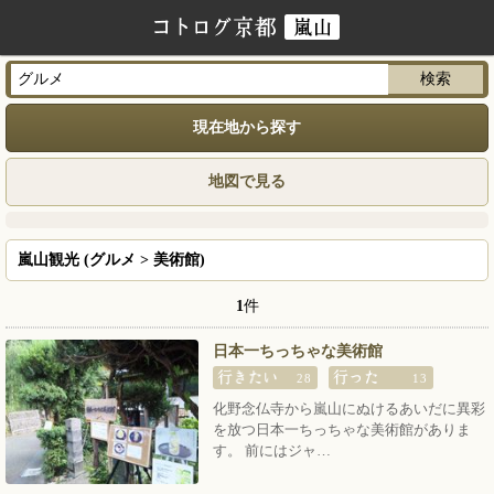
現在地から探す
地図で見る
嵐山観光 (グルメ > 美術館)
1
件
日本一ちっちゃな美術館
28
13
化野念仏寺から嵐山にぬけるあいだに異彩
を放つ日本一ちっちゃな美術館がありま
す。 前にはジャ…