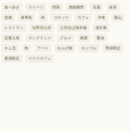
食べ歩き
スイーツ
喫茶
奥嵯峨野
豆腐
抹茶
老舗
食事処
桜
コロッケ
カフェ
洋食
嵐山
レストラン
化野念仏寺
土井志ば漬本舗
湯豆腐
定番土産
ラングドシャ
グルメ
銘菓
醤油
キム兄
秋
アート
わらび餅
モッフル
季節限定
夏場限定
イクスカフェ