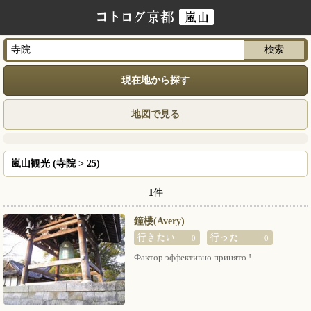
現在地から探す
地図で見る
嵐山観光 (寺院 > 25)
1
件
鐘楼(Avery)
0
0
Фактор эффективно принято.!