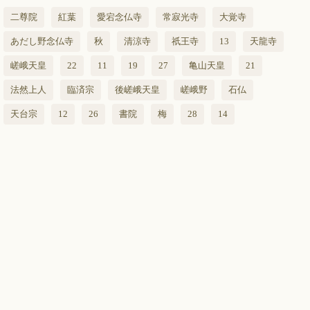
二尊院
紅葉
愛宕念仏寺
常寂光寺
大覚寺
あだし野念仏寺
秋
清涼寺
祇王寺
13
天龍寺
嵯峨天皇
22
11
19
27
亀山天皇
21
法然上人
臨済宗
後嵯峨天皇
嵯峨野
石仏
天台宗
12
26
書院
梅
28
14